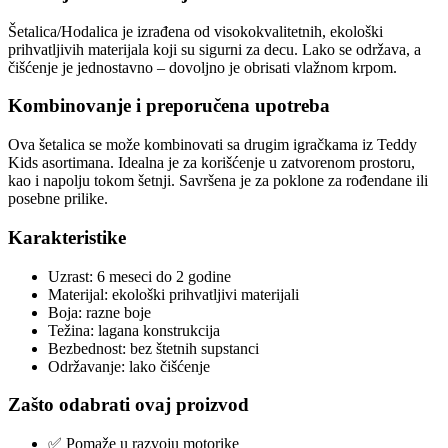
Šetalica/Hodalica je izrađena od visokokvalitetnih, ekološki
prihvatljivih materijala koji su sigurni za decu. Lako se održava, a
čišćenje je jednostavno – dovoljno je obrisati vlažnom krpom.
Kombinovanje i preporučena upotreba
Ova šetalica se može kombinovati sa drugim igračkama iz Teddy
Kids asortimana. Idealna je za korišćenje u zatvorenom prostoru,
kao i napolju tokom šetnji. Savršena je za poklone za rođendane ili
posebne prilike.
Karakteristike
Uzrast: 6 meseci do 2 godine
Materijal: ekološki prihvatljivi materijali
Boja: razne boje
Težina: lagana konstrukcija
Bezbednost: bez štetnih supstanci
Održavanje: lako čišćenje
Zašto odabrati ovaj proizvod
✅ Pomaže u razvoju motorike