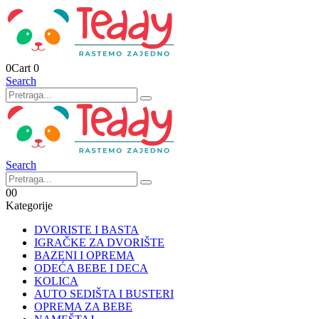
0
Cart
0
Search
Search
0
0
Kategorije
DVORISTE I BASTA
IGRAČKE ZA DVORIŠTE
BAZENI I OPREMA
ODEĆA BEBE I DECA
KOLICA
AUTO SEDIŠTA I BUSTERI
OPREMA ZA BEBE