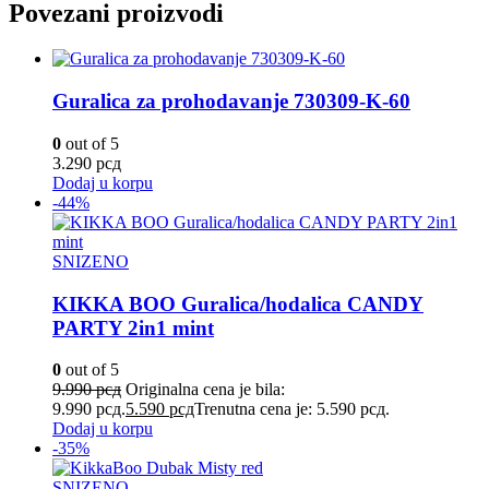
Povezani proizvodi
Guralica za prohodavanje 730309-K-60
0
out of 5
3.290
рсд
Dodaj u korpu
-44%
SNIZENO
KIKKA BOO Guralica/hodalica CANDY
PARTY 2in1 mint
0
out of 5
9.990
рсд
Originalna cena je bila:
9.990 рсд.
5.590
рсд
Trenutna cena je: 5.590 рсд.
Dodaj u korpu
-35%
SNIZENO