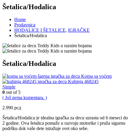
Šetalica/Hodalica
Home
Prodavnica
HODALICE I ŠETALICE
,
IGRAČKE
Šetalica/Hodalica
Šetalica/Hodalica
Korpa sa voćem
Kuhinja 468245
Simple
0
out of 5
( Još nema komentara. )
2.990
рсд
Šetalica/Hodalica je idealna igračka za decu uzrasta od 6 meseci do
2 godine. Ova šetalica pomaže u razvoju motorike i pruža sigurnu
podršku dok vaše dete istražuje svet oko sebe.