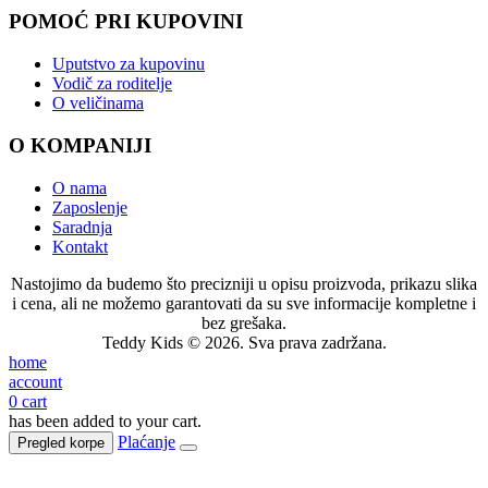
POMOĆ PRI KUPOVINI
Uputstvo za kupovinu
Vodič za roditelje
O veličinama
O KOMPANIJI
O nama
Zaposlenje
Saradnja
Kontakt
Nastojimo da budemo što precizniji u opisu proizvoda, prikazu slika
i cena, ali ne možemo garantovati da su sve informacije kompletne i
bez grešaka.
Teddy Kids © 2026. Sva prava zadržana.
home
account
0
cart
has been added to your cart.
Plaćanje
Pregled korpe