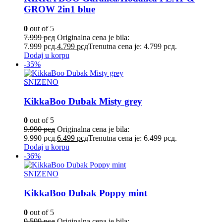
GROW 2in1 blue
0
out of 5
7.999
рсд
Originalna cena je bila:
7.999 рсд.
4.799
рсд
Trenutna cena je: 4.799 рсд.
Dodaj u korpu
-35%
SNIZENO
KikkaBoo Dubak Misty grey
0
out of 5
9.990
рсд
Originalna cena je bila:
9.990 рсд.
6.499
рсд
Trenutna cena je: 6.499 рсд.
Dodaj u korpu
-36%
SNIZENO
KikkaBoo Dubak Poppy mint
0
out of 5
9.599
рсд
Originalna cena je bila: