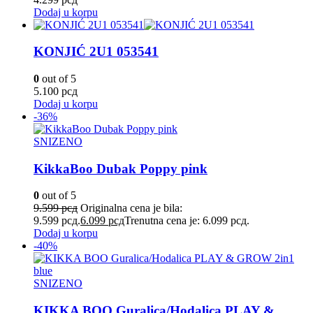
Dodaj u korpu
KONJIĆ 2U1 053541
0
out of 5
5.100
рсд
Dodaj u korpu
-36%
SNIZENO
KikkaBoo Dubak Poppy pink
0
out of 5
9.599
рсд
Originalna cena je bila:
9.599 рсд.
6.099
рсд
Trenutna cena je: 6.099 рсд.
Dodaj u korpu
-40%
SNIZENO
KIKKA BOO Guralica/Hodalica PLAY &