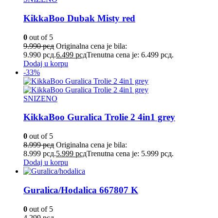
KikkaBoo Dubak Misty red
0
out of 5
9.990
рсд
Originalna cena je bila:
9.990 рсд.
6.499
рсд
Trenutna cena je: 6.499 рсд.
Dodaj u korpu
-33%
SNIZENO
KikkaBoo Guralica Trolie 2 4in1 grey
0
out of 5
8.999
рсд
Originalna cena je bila:
8.999 рсд.
5.999
рсд
Trenutna cena je: 5.999 рсд.
Dodaj u korpu
Guralica/Hodalica 667807 K
0
out of 5
4.299
рсд