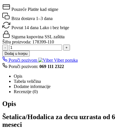
Pouzeće
Platite kad stigne
Brza dostava
1–3 dana
Povrat 14 dana
Lako i bez brige
Sigurna kupovina
SSL zaštita
Šifra proizvoda:
178399-110
-
+
Dodaj u korpu
Poruči pozivom
Viber poruka
Poruči pozivom:
069 111 2322
Opis
Tabela veličina
Dodatne informacije
Recenzije (0)
Opis
Šetalica/Hodalica za decu uzrasta od 6
meseci