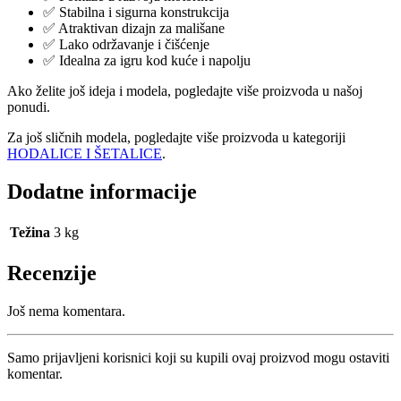
✅ Stabilna i sigurna konstrukcija
✅ Atraktivan dizajn za mališane
✅ Lako održavanje i čišćenje
✅ Idealna za igru kod kuće i napolju
Ako želite još ideja i modela, pogledajte više proizvoda u našoj
ponudi.
Za još sličnih modela, pogledajte više proizvoda u kategoriji
HODALICE I ŠETALICE
.
Dodatne informacije
Težina
3 kg
Recenzije
Još nema komentara.
Samo prijavljeni korisnici koji su kupili ovaj proizvod mogu ostaviti
komentar.