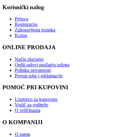
Korisnički nalog
Prijava
Registracija
Zaboravljena lozinka
Korpa
ONLINE PRODAJA
Način plaćanja
Opšti uslovi pružanja usluga
Politika privatnosti
Povrat robe i reklamacije
POMOĆ PRI KUPOVINI
Uputstvo za kupovinu
Vodič za roditelje
O veličinama
O KOMPANIJI
O nama