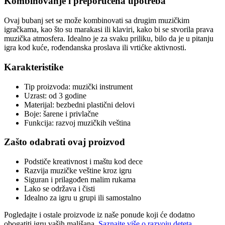
Kombinovanje i preporučena upotreba
Ovaj bubanj set se može kombinovati sa drugim muzičkim
igračkama, kao što su marakasi ili klaviri, kako bi se stvorila prava
muzička atmosfera. Idealno je za svaku priliku, bilo da je u pitanju
igra kod kuće, rođendanska proslava ili vrtićke aktivnosti.
Karakteristike
Tip proizvoda: muzički instrument
Uzrast: od 3 godine
Materijal: bezbedni plastični delovi
Boje: šarene i privlačne
Funkcija: razvoj muzičkih veština
Zašto odabrati ovaj proizvod
Podstiče kreativnost i maštu kod dece
Razvija muzičke veštine kroz igru
Siguran i prilagođen malim rukama
Lako se održava i čisti
Idealno za igru u grupi ili samostalno
Pogledajte i ostale proizvode iz naše ponude koji će dodatno
obogatiti igru vaših mališana.
Saznajte više o razvoju deteta
.