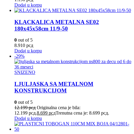
Dodaj u korpu
KLACKALICA METALNA SE02
180x45x58cm 11/9-50
0
out of 5
8.910
рсд
Dodaj u korpu
-29%
SNIZENO
LJULJASKA SA METALNOM
KONSTRUKCIJOM
0
out of 5
12.199
рсд
Originalna cena je bila:
12.199 рсд.
8.699
рсд
Trenutna cena je: 8.699 рсд.
Dodaj u korpu