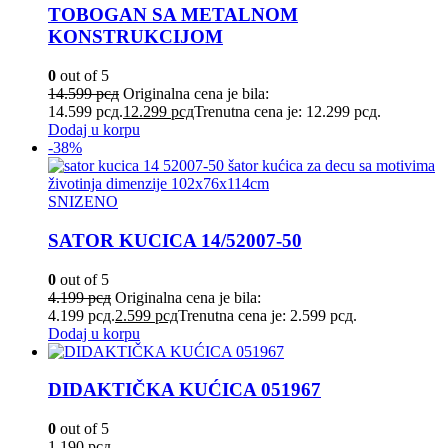
TOBOGAN SA METALNOM
KONSTRUKCIJOM
0
out of 5
14.599
рсд
Originalna cena je bila:
14.599 рсд.
12.299
рсд
Trenutna cena je: 12.299 рсд.
Dodaj u korpu
-38%
SNIZENO
SATOR KUCICA 14/52007-50
0
out of 5
4.199
рсд
Originalna cena je bila:
4.199 рсд.
2.599
рсд
Trenutna cena je: 2.599 рсд.
Dodaj u korpu
DIDAKTIČKA KUĆICA 051967
0
out of 5
1.190
рсд