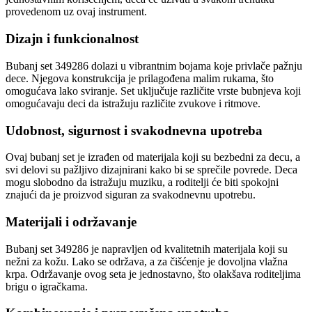
provedenom uz ovaj instrument.
Dizajn i funkcionalnost
Bubanj set 349286 dolazi u vibrantnim bojama koje privlače pažnju
dece. Njegova konstrukcija je prilagođena malim rukama, što
omogućava lako sviranje. Set uključuje različite vrste bubnjeva koji
omogućavaju deci da istražuju različite zvukove i ritmove.
Udobnost, sigurnost i svakodnevna upotreba
Ovaj bubanj set je izrađen od materijala koji su bezbedni za decu, a
svi delovi su pažljivo dizajnirani kako bi se sprečile povrede. Deca
mogu slobodno da istražuju muziku, a roditelji će biti spokojni
znajući da je proizvod siguran za svakodnevnu upotrebu.
Materijali i održavanje
Bubanj set 349286 je napravljen od kvalitetnih materijala koji su
nežni za kožu. Lako se održava, a za čišćenje je dovoljna vlažna
krpa. Održavanje ovog seta je jednostavno, što olakšava roditeljima
brigu o igračkama.