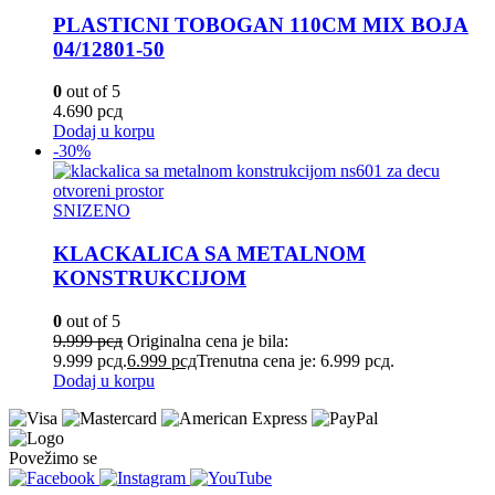
PLASTICNI TOBOGAN 110CM MIX BOJA
04/12801-50
0
out of 5
4.690
рсд
Dodaj u korpu
-30%
SNIZENO
KLACKALICA SA METALNOM
KONSTRUKCIJOM
0
out of 5
9.999
рсд
Originalna cena je bila:
9.999 рсд.
6.999
рсд
Trenutna cena je: 6.999 рсд.
Dodaj u korpu
Povežimo se