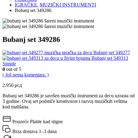
IGRAČKE
,
MUZIČKI INSTRUMENTI
Bubanj set 349286
Bubanj set 349286
Bubanj set 349277
Bubanj set 349313
Simple
0
out of 5
( Još nema komentara. )
2.950
рсд
Bubanj set 349286 je savršen muzički instrument za decu uzrasta od
3 godine. Ovaj set podstiče kreativnost i razvoj muzičkih veština
kod mališana.
Pouzeće
Platite kad stigne
Brza dostava
1–3 dana