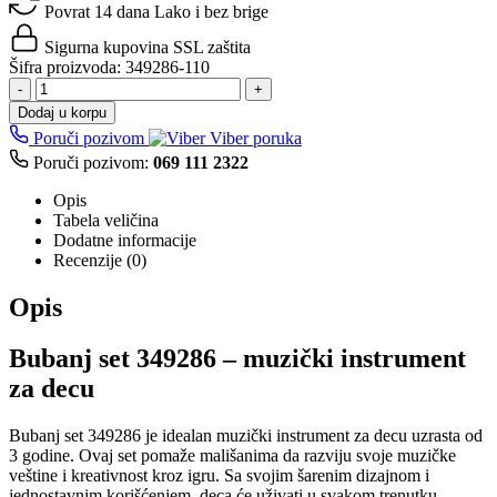
Povrat 14 dana
Lako i bez brige
Sigurna kupovina
SSL zaštita
Šifra proizvoda:
349286-110
-
+
Dodaj u korpu
Poruči pozivom
Viber poruka
Poruči pozivom:
069 111 2322
Opis
Tabela veličina
Dodatne informacije
Recenzije (0)
Opis
Bubanj set 349286 – muzički instrument
za decu
Bubanj set 349286 je idealan muzički instrument za decu uzrasta od
3 godine. Ovaj set pomaže mališanima da razviju svoje muzičke
veštine i kreativnost kroz igru. Sa svojim šarenim dizajnom i
jednostavnim korišćenjem, deca će uživati u svakom trenutku