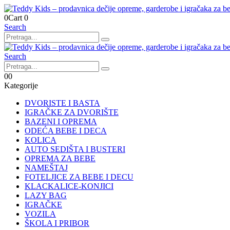
0
Cart
0
Search
Search
0
0
Kategorije
DVORISTE I BASTA
IGRAČKE ZA DVORIŠTE
BAZENI I OPREMA
ODEĆA BEBE I DECA
KOLICA
AUTO SEDIŠTA I BUSTERI
OPREMA ZA BEBE
NAMEŠTAJ
FOTELJICE ZA BEBE I DECU
KLACKALICE-KONJICI
LAZY BAG
IGRAČKE
VOZILA
ŠKOLA I PRIBOR