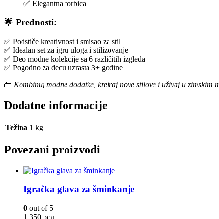
✅ Elegantna torbica
🌟 Prednosti:
✅ Podstiče kreativnost i smisao za stil
✅ Idealan set za igru uloga i stilizovanje
✅ Deo modne kolekcije sa 6 različitih izgleda
✅ Pogodno za decu uzrasta 3+ godine
👜
Kombinuj modne dodatke, kreiraj nove stilove i uživaj u zimskim
Dodatne informacije
Težina
1 kg
Povezani proizvodi
Igračka glava za šminkanje
0
out of 5
1.350
рсд