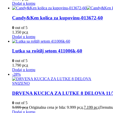
Dodaj u korpu
Candy&Ken kolica za kupovinu-013672-60
0
out of 5
1.350
рсд
Dodaj u korpu
Lutka sa roštilj setom 411006k-60
0
out of 5
1.790
рсд
Dodaj u korpu
-28%
SNIZENO
DRVENA KUCICA ZA LUTKE 8 DELOVA 11/7
0
out of 5
9.999
рсд
Originalna cena je bila: 9.999 рсд.
7.199
рсд
Trenutna
Dodaj u korpu