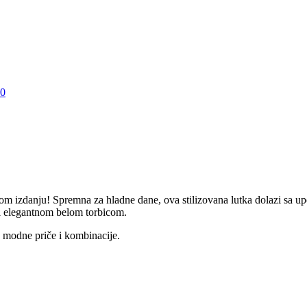
60
m izdanju! Spremna za hladne dane, ova stilizovana lutka dolazi sa 
i elegantnom belom torbicom.
e modne priče i kombinacije.