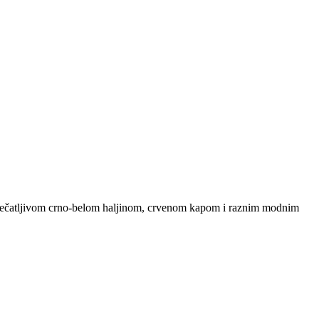
upečatljivom crno-belom haljinom, crvenom kapom i raznim modnim