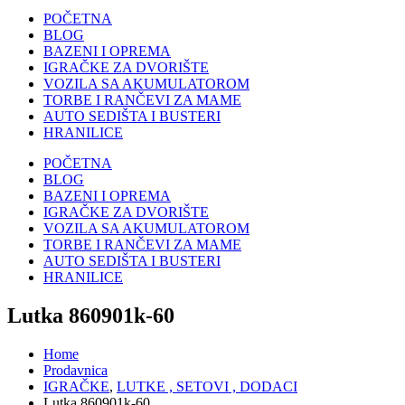
POČETNA
BLOG
BAZENI I OPREMA
IGRAČKE ZA DVORIŠTE
VOZILA SA AKUMULATOROM
TORBE I RANČEVI ZA MAME
AUTO SEDIŠTA I BUSTERI
HRANILICE
POČETNA
BLOG
BAZENI I OPREMA
IGRAČKE ZA DVORIŠTE
VOZILA SA AKUMULATOROM
TORBE I RANČEVI ZA MAME
AUTO SEDIŠTA I BUSTERI
HRANILICE
Lutka 860901k-60
Home
Prodavnica
IGRAČKE
,
LUTKE , SETOVI , DODACI
Lutka 860901k-60