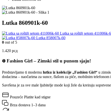
Lutka 860901k-60
Lutka sa roštilj setom 411006k-
Lutka 858007k-60
0
out of 5
1.420
рсд
❄️ Fashion Girl – Zimski stil u punom sjaju!
Predstavljamo ti modernu
lutku iz kolekcije „Fashion Girl“
u zimsko
dodacima – naočarima za sunce, flašom za piće, mobilnim telefonom 
Savršena je za sve male ljubitelje mode koji žele da kreiraju sopstven
Pouzeće
Platite kad stigne
Brza dostava
1–3 dana