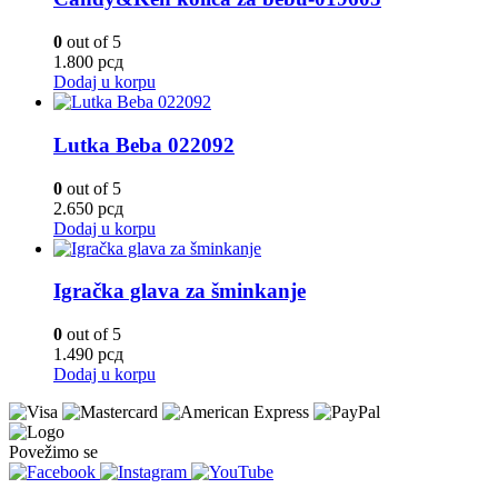
0
out of 5
1.800
рсд
Dodaj u korpu
Lutka Beba 022092
0
out of 5
2.650
рсд
Dodaj u korpu
Igračka glava za šminkanje
0
out of 5
1.490
рсд
Dodaj u korpu
Povežimo se