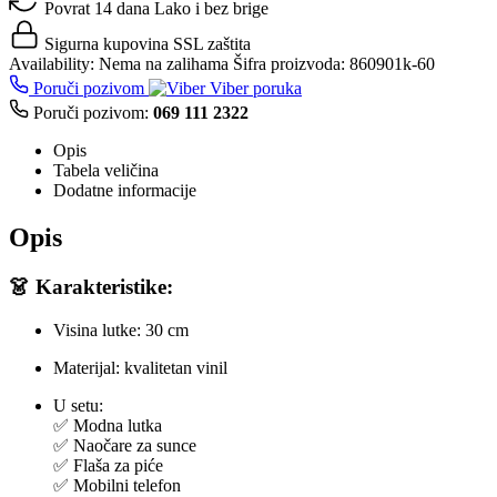
Povrat 14 dana
Lako i bez brige
Sigurna kupovina
SSL zaštita
Availability:
Nema na zalihama
Šifra proizvoda:
860901k-60
Poruči pozivom
Viber poruka
Poruči pozivom:
069 111 2322
Opis
Tabela veličina
Dodatne informacije
Opis
👗 Karakteristike:
Visina lutke: 30 cm
Materijal: kvalitetan vinil
U setu:
✅ Modna lutka
✅ Naočare za sunce
✅ Flaša za piće
✅ Mobilni telefon