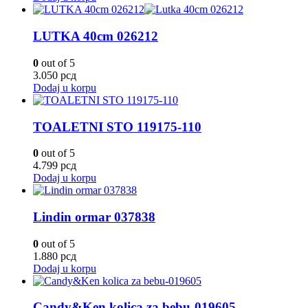
LUTKA 40cm 026212
0
out of 5
3.050
рсд
Dodaj u korpu
TOALETNI STO 119175-110
0
out of 5
4.799
рсд
Dodaj u korpu
Lindin ormar 037838
0
out of 5
1.880
рсд
Dodaj u korpu
Candy&Ken kolica za bebu-019605