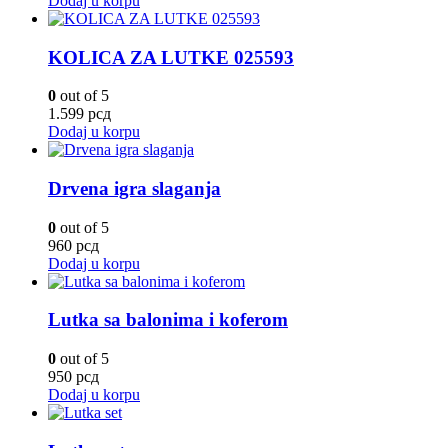
Dodaj u korpu
KOLICA ZA LUTKE 025593
0
out of 5
1.599
рсд
Dodaj u korpu
Drvena igra slaganja
0
out of 5
960
рсд
Dodaj u korpu
Lutka sa balonima i koferom
0
out of 5
950
рсд
Dodaj u korpu