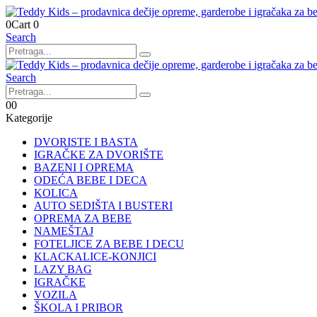
0
Cart
0
Search
Search
0
0
Kategorije
DVORISTE I BASTA
IGRAČKE ZA DVORIŠTE
BAZENI I OPREMA
ODEĆA BEBE I DECA
KOLICA
AUTO SEDIŠTA I BUSTERI
OPREMA ZA BEBE
NAMEŠTAJ
FOTELJICE ZA BEBE I DECU
KLACKALICE-KONJICI
LAZY BAG
IGRAČKE
VOZILA
ŠKOLA I PRIBOR