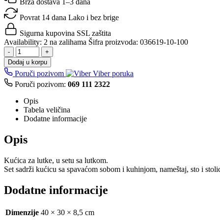
Brza dostava
1–3 dana
Povrat 14 dana
Lako i bez brige
Sigurna kupovina
SSL zaštita
Availability:
2 na zalihama
Šifra proizvoda:
036619-10-100
-
+
Dodaj u korpu
Poruči pozivom
Viber poruka
Poruči pozivom:
069 111 2322
Opis
Tabela veličina
Dodatne informacije
Opis
Kućica za lutke, u setu sa lutkom.
Set sadrži kućicu sa spavaćom sobom i kuhinjom, nameštaj, sto i stolic
Dodatne informacije
Dimenzije
40 × 30 × 8,5 cm