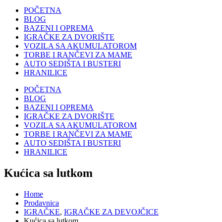
POČETNA
BLOG
BAZENI I OPREMA
IGRAČKE ZA DVORIŠTE
VOZILA SA AKUMULATOROM
TORBE I RANČEVI ZA MAME
AUTO SEDIŠTA I BUSTERI
HRANILICE
POČETNA
BLOG
BAZENI I OPREMA
IGRAČKE ZA DVORIŠTE
VOZILA SA AKUMULATOROM
TORBE I RANČEVI ZA MAME
AUTO SEDIŠTA I BUSTERI
HRANILICE
Kućica sa lutkom
Home
Prodavnica
IGRAČKE
,
IGRAČKE ZA DEVOJČICE
Kućica sa lutkom