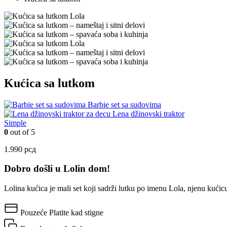
Kućica sa lutkom
Barbie set sa sudovima
Lena džinovski traktor
Simple
0
out of 5
1.990
рсд
Dobro došli u Lolin dom!
Lolina kućica je mali set koji sadrži lutku po imenu Lola, njenu kućic
Pouzeće
Platite kad stigne