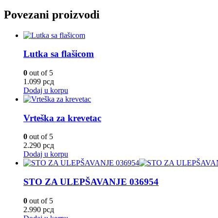
Povezani proizvodi
Lutka sa flašicom
0
out of 5
1.099
рсд
Dodaj u korpu
Vrteška za krevetac
0
out of 5
2.290
рсд
Dodaj u korpu
STO ZA ULEPŠAVANJE 036954
0
out of 5
2.990
рсд