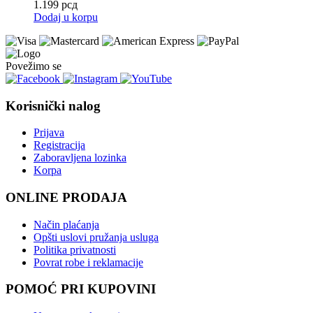
1.199
рсд
Dodaj u korpu
Povežimo se
Korisnički nalog
Prijava
Registracija
Zaboravljena lozinka
Korpa
ONLINE PRODAJA
Način plaćanja
Opšti uslovi pružanja usluga
Politika privatnosti
Povrat robe i reklamacije
POMOĆ PRI KUPOVINI