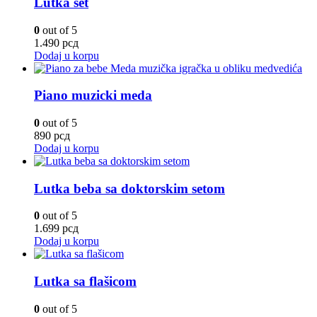
Lutka set
0
out of 5
1.490
рсд
Dodaj u korpu
Piano muzicki meda
0
out of 5
890
рсд
Dodaj u korpu
Lutka beba sa doktorskim setom
0
out of 5
1.699
рсд
Dodaj u korpu
Lutka sa flašicom
0
out of 5