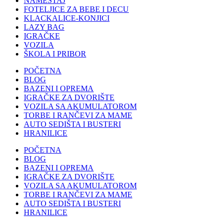
NAMEŠTAJ
FOTELJICE ZA BEBE I DECU
KLACKALICE-KONJICI
LAZY BAG
IGRAČKE
VOZILA
ŠKOLA I PRIBOR
POČETNA
BLOG
BAZENI I OPREMA
IGRAČKE ZA DVORIŠTE
VOZILA SA AKUMULATOROM
TORBE I RANČEVI ZA MAME
AUTO SEDIŠTA I BUSTERI
HRANILICE
POČETNA
BLOG
BAZENI I OPREMA
IGRAČKE ZA DVORIŠTE
VOZILA SA AKUMULATOROM
TORBE I RANČEVI ZA MAME
AUTO SEDIŠTA I BUSTERI
HRANILICE