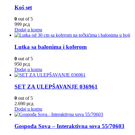
Koš set
0
out of 5
999
рсд
Dodaj u korpu
Lutka sa balonima i koferom
0
out of 5
950
рсд
Dodaj u korpu
SET ZA ULEPŠAVANJE 036961
0
out of 5
2.690
рсд
Dodaj u korpu
Gospođa Sova – Interaktivna sova 55/70603