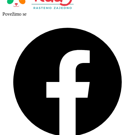
Povežimo se