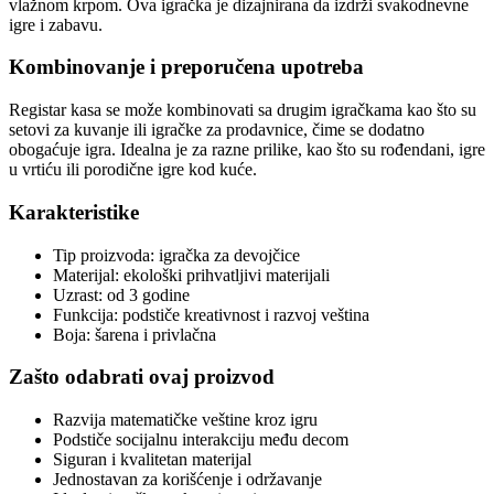
vlažnom krpom. Ova igračka je dizajnirana da izdrži svakodnevne
igre i zabavu.
Kombinovanje i preporučena upotreba
Registar kasa se može kombinovati sa drugim igračkama kao što su
setovi za kuvanje ili igračke za prodavnice, čime se dodatno
obogaćuje igra. Idealna je za razne prilike, kao što su rođendani, igre
u vrtiću ili porodične igre kod kuće.
Karakteristike
Tip proizvoda: igračka za devojčice
Materijal: ekološki prihvatljivi materijali
Uzrast: od 3 godine
Funkcija: podstiče kreativnost i razvoj veština
Boja: šarena i privlačna
Zašto odabrati ovaj proizvod
Razvija matematičke veštine kroz igru
Podstiče socijalnu interakciju među decom
Siguran i kvalitetan materijal
Jednostavan za korišćenje i održavanje