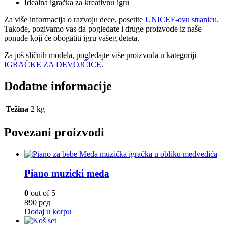
Idealna igračka za kreativnu igru
Za više informacija o razvoju dece, posetite
UNICEF-ovu stranicu
.
Takođe, pozivamo vas da pogledate i druge proizvode iz naše
ponude koji će obogatiti igru vašeg deteta.
Za još sličnih modela, pogledajte više proizvoda u kategoriji
IGRAČKE ZA DEVOJČICE
.
Dodatne informacije
Težina
2 kg
Povezani proizvodi
Piano muzicki meda
0
out of 5
890
рсд
Dodaj u korpu