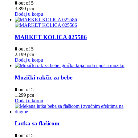
0
out of 5
3.890
рсд
Dodaj u korpu
MARKET KOLICA 025586
0
out of 5
2.199
рсд
Dodaj u korpu
Muzički rakčic za bebe
0
out of 5
1.299
рсд
Dodaj u korpu
Lutka sa flašicom
0
out of 5