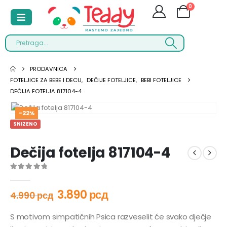
0
PRODAVNICA
FOTELJICE ZA BEBE I DECU
,
DEČIJE FOTELJICE
,
BEBI FOTELJICE
DEČIJA FOTELJA 817104-4
-22%
SNIZENO
Dečija fotelja 817104-4
0
out of 5
3.890
рсд
4.990
рсд
S motivom simpatičnih Psica razveselit će svako dječje