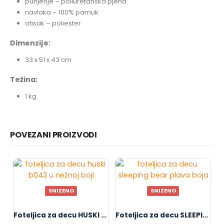
punjenje – poliuretanska pjena
navlaka – 100% pamuk
otisak – poliester
Dimenzije:
33 x 51 x 43 cm
Težina:
1 kg
POVEZANI PROIZVODI
SNIZENO
SNIZENO
Foteljica za decu HUSKI B043
Foteljica za decu SLEEPING BEAR BLUE B028