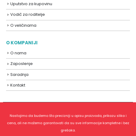
Uputstvo za kupovinu
Vodič za roditelje
O veličinama
O KOMPANIJI
O nama
Zaposlenje
Saradnja
Kontakt
Nastojimo da budemo što precizniji u opisu proizvoda, prikazu slika i
cena, ali ne možemo garantovati da su sve informacije kompletne i bez
grešaka.