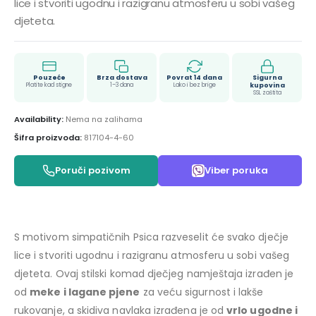
lice i stvoriti ugodnu i razigranu atmosferu u sobi vašeg
djeteta.
Pouzeće
Brza dostava
Povrat 14 dana
Sigurna
Platite kad stigne
1–3 dana
Lako i bez brige
kupovina
SSL zaštita
Availability:
Nema na zalihama
Šifra proizvoda:
817104-4-60
Poruči pozivom
Viber poruka
S motivom simpatičnih Psica razveselit će svako dječje
lice i stvoriti ugodnu i razigranu atmosferu u sobi vašeg
djeteta. Ovaj stilski komad dječjeg namještaja izrađen je
od
meke i lagane pjene
za veću sigurnost i lakše
rukovanje, a skidiva navlaka izrađena je od
vrlo ugodne i