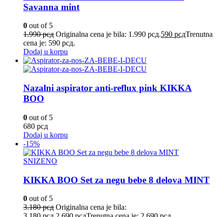
Savanna mint
0
out of 5
1.990
рсд
Originalna cena je bila: 1.990 рсд.
590
рсд
Trenutna
cena je: 590 рсд.
Dodaj u korpu
Nazalni aspirator anti-reflux pink KIKKA
BOO
0
out of 5
680
рсд
Dodaj u korpu
-15%
SNIZENO
KIKKA BOO Set za negu bebe 8 delova MINT
0
out of 5
3.180
рсд
Originalna cena je bila:
3.180 рсд.
2.690
рсд
Trenutna cena je: 2.690 рсд.