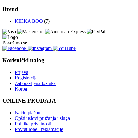
Brend
KIKKA BOO
(7)
Povežimo se
Korisnički nalog
Prijava
Registracija
Zaboravljena lozinka
Korpa
ONLINE PRODAJA
Način plaćanja
Opšti uslovi pružanja usluga
Politika privatnosti
Povrat robe i reklamacije