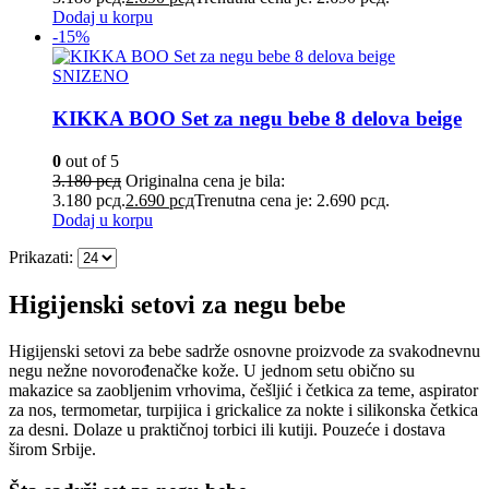
Dodaj u korpu
-15%
SNIZENO
KIKKA BOO Set za negu bebe 8 delova beige
0
out of 5
3.180
рсд
Originalna cena je bila:
3.180 рсд.
2.690
рсд
Trenutna cena je: 2.690 рсд.
Dodaj u korpu
Prikazati:
Higijenski setovi za negu bebe
Higijenski setovi za bebe sadrže osnovne proizvode za svakodnevnu
negu nežne novorođenačke kože. U jednom setu obično su
makazice sa zaobljenim vrhovima, češljić i četkica za teme, aspirator
za nos, termometar, turpijica i grickalice za nokte i silikonska četkica
za desni. Dolaze u praktičnoj torbici ili kutiji. Pouzeće i dostava
širom Srbije.