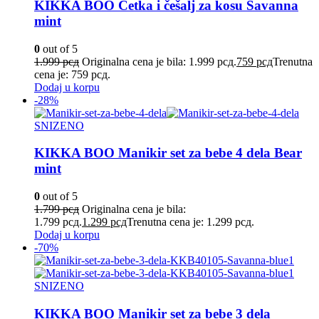
KIKKA BOO Četka i češalj za kosu Savanna
mint
0
out of 5
1.999
рсд
Originalna cena je bila: 1.999 рсд.
759
рсд
Trenutna
cena je: 759 рсд.
Dodaj u korpu
-28%
SNIZENO
KIKKA BOO Manikir set za bebe 4 dela Bear
mint
0
out of 5
1.799
рсд
Originalna cena je bila:
1.799 рсд.
1.299
рсд
Trenutna cena je: 1.299 рсд.
Dodaj u korpu
-70%
SNIZENO
KIKKA BOO Manikir set za bebe 3 dela