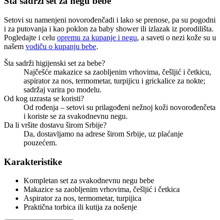
Šta sadrži set za negu bebe
Setovi su namenjeni novorođenčadi i lako se prenose, pa su pogodni
i za putovanja i kao poklon za baby shower ili izlazak iz porodilišta.
Pogledajte i celu
opremu za kupanje i negu
, a saveti o nezi kože su u
našem
vodiču o kupanju bebe
.
Šta sadrži higijenski set za bebe?
Najčešće makazice sa zaobljenim vrhovima, češljić i četkicu,
aspirator za nos, termometar, turpijicu i grickalice za nokte;
sadržaj varira po modelu.
Od kog uzrasta se koristi?
Od rođenja – setovi su prilagođeni nežnoj koži novorođenčeta
i koriste se za svakodnevnu negu.
Da li vršite dostavu širom Srbije?
Da, dostavljamo na adrese širom Srbije, uz plaćanje
pouzećem.
Karakteristike
Kompletan set za svakodnevnu negu bebe
Makazice sa zaobljenim vrhovima, češljić i četkica
Aspirator za nos, termometar, turpijica
Praktična torbica ili kutija za nošenje