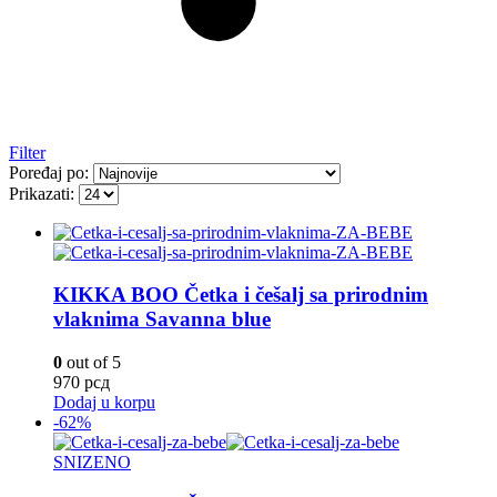
Filter
Poređaj po:
Prikazati:
KIKKA BOO Četka i češalj sa prirodnim
vlaknima Savanna blue
0
out of 5
970
рсд
Dodaj u korpu
-62%
SNIZENO