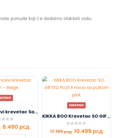
z naše ponude koji će dodatno olakšati vašu
NIZENO
SNIZENO
Moni Prenosivi krevetac Safari – Beige
KIKKA BOO Krevetac SO GIFTED PLUS II nivoa sa pultom pink
t of 5
6.490
рсд
д
0
out of 5
10.499
рсд
17.199
рсд