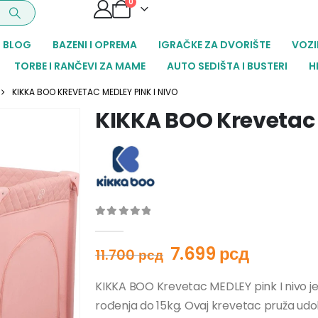
0
BLOG
BAZENI I OPREMA
IGRAČKE ZA DVORIŠTE
VOZI
TORBE I RANČEVI ZA MAME
AUTO SEDIŠTA I BUSTERI
H
KIKKA BOO KREVETAC MEDLEY PINK I NIVO
KIKKA BOO Krevetac 
0
out of 5
7.699
рсд
11.700
рсд
KIKKA BOO Krevetac MEDLEY pink I nivo 
rođenja do 15kg. Ovaj krevetac pruža udobn