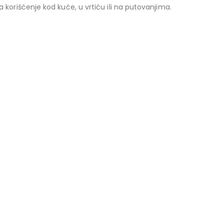
 korišćenje kod kuće, u vrtiću ili na putovanjima.