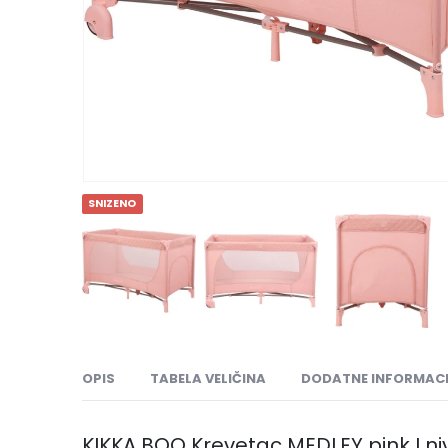
SNIZENO
OPIS
TABELA VELIČINA
DODATNE INFORMACI
KIKKA BOO Krevetac MEDLEY pink I ni