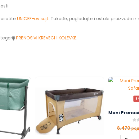
osti
posetite
UNICEF-ov sajt
. Takođe, pogledajte i ostale proizvode i
tegoriji
PRENOSIVI KREVECI I KOLEVKE
.
S
0
ou
8.470
рс