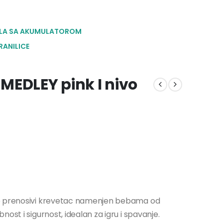
LA SA AKUMULATOROM
RANILICE
MEDLEY pink I nivo
je prenosivi krevetac namenjen bebama od
ost i sigurnost, idealan za igru i spavanje.