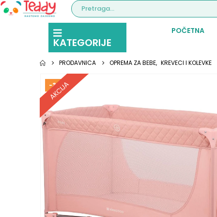
POČETNA
KATEGORIJE
PRODAVNICA
OPREMA ZA BEBE
,
KREVECI I KOLEVKE
AKCIJA
-34%