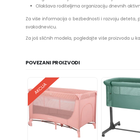
Olakšava roditeljima organizaciju dnevnih aktivn
Za više informacija o bezbednosti i razvoju deteta, 
svakodnevicu.
Za još sličnih modela, pogledajte više proizvoda u ka
POVEZANI PROIZVODI
AKCIJA