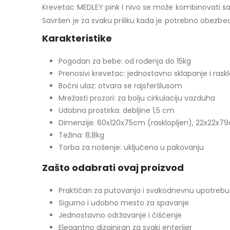
Krevetac MEDLEY pink I nivo se može kombinovati sa ra
Savršen je za svaku priliku kada je potrebno obezbedi
Karakteristike
Pogodan za bebe: od rođenja do 15kg
Prenosivi krevetac: jednostavno sklapanje i rask
Bočni ulaz: otvara se rajsferšlusom
Mrežasti prozori: za bolju cirkulaciju vazduha
Udobna prostirka: debljine 1,5 cm
Dimenzije: 60x120x75cm (rasklopljen), 22x22x79
Težina: 8,8kg
Torba za nošenje: uključena u pakovanju
Zašto odabrati ovaj proizvod
Praktičan za putovanja i svakodnevnu upotrebu
Sigurno i udobno mesto za spavanje
Jednostavno održavanje i čišćenje
Elegantno dizajniran za svaki enterijer