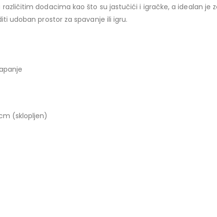
zličitim dodacima kao što su jastučići i igračke, a idealan je za
ti udoban prostor za spavanje ili igru.
lapanje
cm (sklopljen)