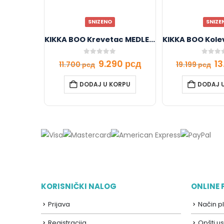
SNIZENO
SNIZE
KIKKA BOO Krevetac MEDLEY pink II nivoa
0
out of 5
0
out o
9.290
рсд
1
11.700
рсд
19.199
рсд
DODAJ U KORPU
DODAJ 
KORISNIČKI NALOG
ONLINE
Prijava
Način p
Registracija
Opšti us