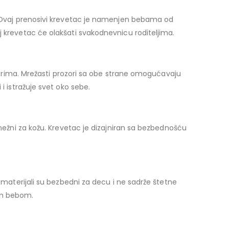
u. Ovaj prenosivi krevetac je namenjen bebama od
j krevetac će olakšati svakodnevnicu roditeljima.
ostorima. Mrežasti prozori sa obe strane omogućavaju
i istražuje svet oko sebe.
 nežni za kožu. Krevetac je dizajniran sa bezbednošću
a materijali su bezbedni za decu i ne sadrže štetne
om bebom.