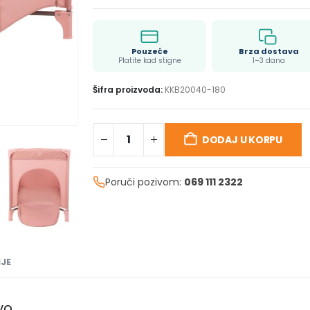
Pouzeće
Brza dostava
Platite kad stigne
1–3 dana
Šifra proizvoda:
KKB20040-180
DODAJ U KORPU
Poruči pozivom:
069 111 2322
JE
vo