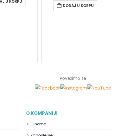
AJ U KORPU
DODAJ U KORPU
19.199
Povežimo se
O KOMPANIJI
O nama
Zaposlenje