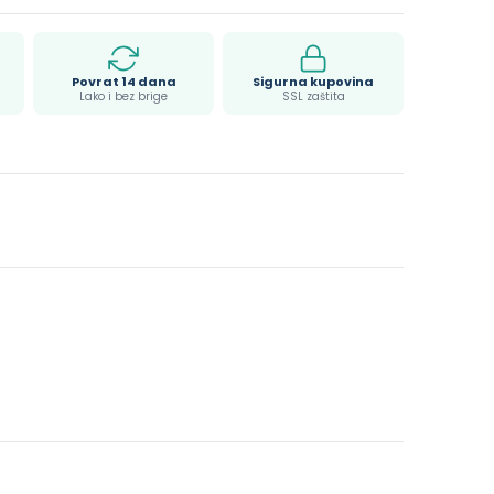
Povrat 14 dana
Sigurna kupovina
Lako i bez brige
SSL zaštita