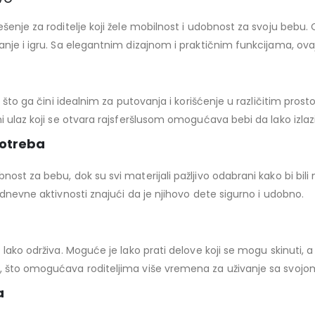
ešenje za roditelje koji žele mobilnost i udobnost za svoju beb
anje i igru. Sa elegantnim dizajnom i praktičnim funkcijama, ova
a, što ga čini idealnim za putovanja i korišćenje u različitim pr
 ulaz koji se otvara rajsferšlusom omogućava bebi da lako izlazi 
potreba
ost za bebu, dok su svi materijali pažljivo odabrani kako bi bili
 dnevne aktivnosti znajući da je njihovo dete sigurno i udobno.
lako održiva. Moguće je lako prati delove koji se mogu skinuti, 
o, što omogućava roditeljima više vremena za uživanje sa svoj
a