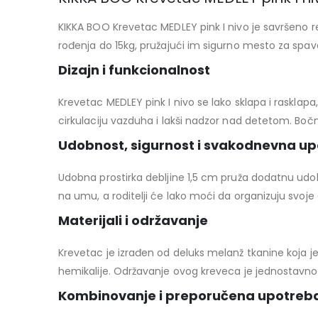
KIKKA BOO Krevetac MEDLEY pink I nivo je savršeno r
rođenja do 15kg, pružajući im sigurno mesto za spav
Dizajn i funkcionalnost
Krevetac MEDLEY pink I nivo se lako sklapa i rasklap
cirkulaciju vazduha i lakši nadzor nad detetom. Bočni
Udobnost, sigurnost i svakodnevna u
Udobna prostirka debljine 1,5 cm pruža dodatnu udobn
na umu, a roditelji će lako moći da organizuju svoje
Materijali i održavanje
Krevetac je izrađen od deluks melanž tkanine koja je 
hemikalije. Održavanje ovog kreveca je jednostavn
Kombinovanje i preporučena upotreb