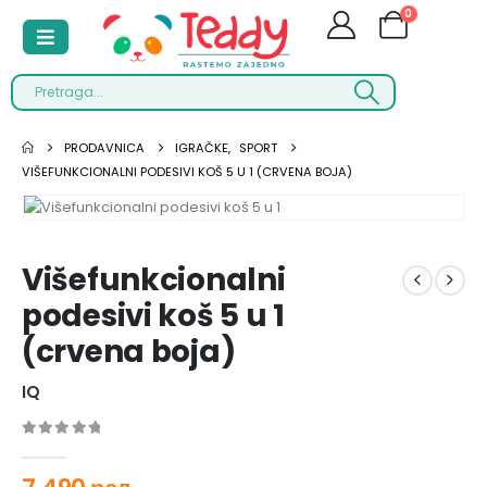
0
PRODAVNICA
IGRAČKE
,
SPORT
VIŠEFUNKCIONALNI PODESIVI KOŠ 5 U 1 (CRVENA BOJA)
Višefunkcionalni
podesivi koš 5 u 1
(crvena boja)
IQ
0
out of 5