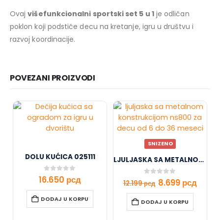
Ovaj
višefunkcionalni sportski set 5 u 1
je odličan
poklon koji podstiče decu na kretanje, igru u društvu i
razvoj koordinacije.
POVEZANI PROIZVODI
SNIZENO
DOLU KUĆICA 025111
LJULJASKA SA METALNOM KONSTRUKCIJOM
0
out of 5
16.650
рсд
0
out of 5
8.699
рсд
12.199
рсд
DODAJ U KORPU
DODAJ U KORPU