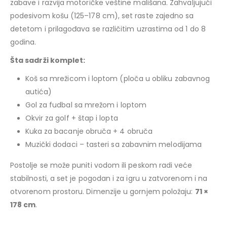
zabave i razvija motoričke veštine mališana. Zahvaljujući
podesivom košu (125–178 cm), set raste zajedno sa
detetom i prilagođava se različitim uzrastima od 1 do 8
godina.
Šta sadrži komplet:
Koš sa mrežicom i loptom (ploča u obliku zabavnog
autića)
Gol za fudbal sa mrežom i loptom
Okvir za golf + štap i lopta
Kuka za bacanje obruča + 4 obruča
Muzički dodaci – tasteri sa zabavnim melodijama
Postolje se može puniti vodom ili peskom radi veće
stabilnosti, a set je pogodan i za igru u zatvorenom i na
otvorenom prostoru. Dimenzije u gornjem položaju:
71 ×
178 cm
.