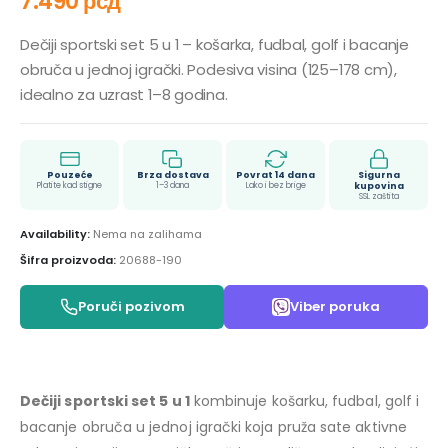
7.490
рсд
Dečiji sportski set 5 u 1 – košarka, fudbal, golf i bacanje
obruča u jednoj igrački. Podesiva visina (125–178 cm),
idealno za uzrast 1–8 godina.
Pouzeće
Brza dostava
Povrat 14 dana
Sigurna
Platite kad stigne
1–3 dana
Lako i bez brige
kupovina
SSL zaštita
Availability:
Nema na zalihama
Šifra proizvoda:
20688-190
Poruči pozivom
Viber poruka
Dečiji sportski set 5 u 1
kombinuje košarku, fudbal, golf i
bacanje obruča u jednoj igrački koja pruža sate aktivne