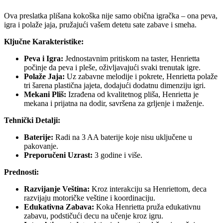
Ova preslatka plišana kokoška nije samo obična igračka – ona peva,
igra i polaže jaja, pružajući vašem detetu sate zabave i smeha.
Ključne Karakteristike:
Peva i Igra:
Jednostavnim pritiskom na taster, Henrietta
počinje da peva i pleše, oživljavajući svaki trenutak igre.
Polaže Jaja:
Uz zabavne melodije i pokrete, Henrietta polaže
tri šarena plastična jajeta, dodajući dodatnu dimenziju igri.
Mekani Pliš:
Izrađena od kvalitetnog pliša, Henrietta je
mekana i prijatna na dodir, savršena za grljenje i maženje.
Tehnički Detalji:
Baterije:
Radi na 3 AA baterije koje nisu uključene u
pakovanje.
Preporučeni Uzrast:
3 godine i više.
Prednosti:
Razvijanje Veština:
Kroz interakciju sa Henriettom, deca
razvijaju motoričke veštine i koordinaciju.
Edukativna Zabava:
Koka Henrietta pruža edukativnu
zabavu, podstičući decu na učenje kroz igru.