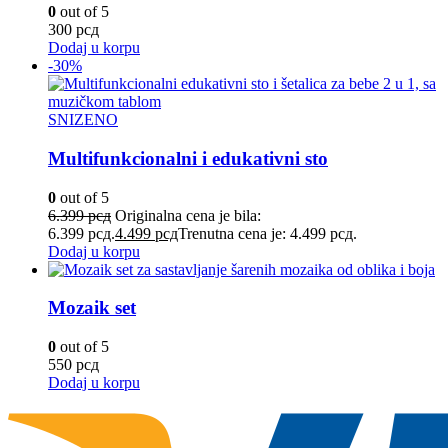
0
out of 5
300
рсд
Dodaj u korpu
-30%
SNIZENO
Multifunkcionalni i edukativni sto
0
out of 5
6.399
рсд
Originalna cena je bila:
6.399 рсд.
4.499
рсд
Trenutna cena je: 4.499 рсд.
Dodaj u korpu
Mozaik set
0
out of 5
550
рсд
Dodaj u korpu