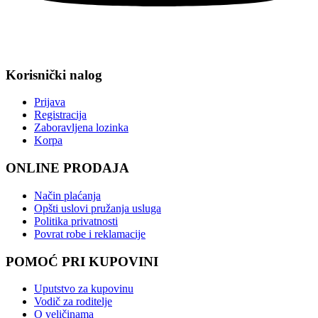
Korisnički nalog
Prijava
Registracija
Zaboravljena lozinka
Korpa
ONLINE PRODAJA
Način plaćanja
Opšti uslovi pružanja usluga
Politika privatnosti
Povrat robe i reklamacije
POMOĆ PRI KUPOVINI
Uputstvo za kupovinu
Vodič za roditelje
O veličinama