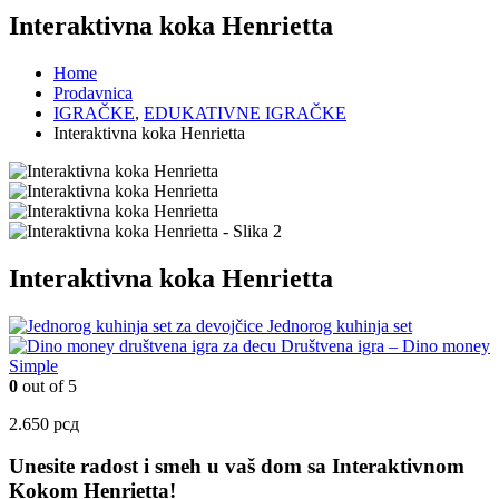
Interaktivna koka Henrietta
Home
Prodavnica
IGRAČKE
,
EDUKATIVNE IGRAČKE
Interaktivna koka Henrietta
Interaktivna koka Henrietta
Jednorog kuhinja set
Društvena igra – Dino money
Simple
0
out of 5
2.650
рсд
Unesite radost i smeh u vaš dom sa Interaktivnom
Kokom Henrietta!