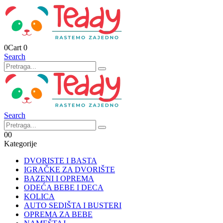
0
Cart
0
Search
Search
0
0
Kategorije
DVORISTE I BASTA
IGRAČKE ZA DVORIŠTE
BAZENI I OPREMA
ODEĆA BEBE I DECA
KOLICA
AUTO SEDIŠTA I BUSTERI
OPREMA ZA BEBE