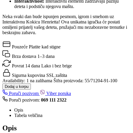
Interaktivnost:
Interaktivni elementi zadržavaju pažnju
deteta i podstiču njegovu maštu.
Neka svaki dan bude ispunjen pesmom, igrom i smehom uz
Interaktivnu Kokicu Henrietta! Ova unikatna igračka će postati
omiljeni prijatelj vašeg deteta, pružajući mu nezaboravne trenutke i
beskrajnu zabavu.
Pouzeće
Platite kad stigne
Brza dostava
1–3 dana
Povrat 14 dana
Lako i bez brige
Sigurna kupovina
SSL zaštita
Availability:
1 na zalihama
Šifra proizvoda:
55/71204-91-100
Dodaj u korpu
Poruči pozivom
Viber poruka
Poruči pozivom:
069 111 2322
Opis
Tabela veličina
Opis