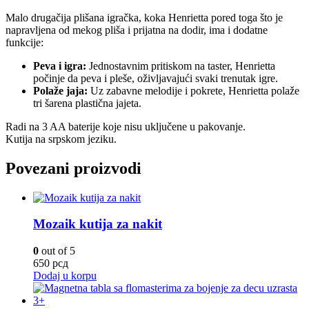
Malo drugačija plišana igračka, koka Henrietta pored toga što je
napravljena od mekog pliša i prijatna na dodir, ima i dodatne
funkcije:
Peva i igra:
Jednostavnim pritiskom na taster, Henrietta
počinje da peva i pleše, oživljavajući svaki trenutak igre.
Polaže jaja:
Uz zabavne melodije i pokrete, Henrietta polaže
tri šarena plastična jajeta.
Radi na 3 AA baterije koje nisu uključene u pakovanje.
Kutija na srpskom jeziku.
Povezani proizvodi
Mozaik kutija za nakit
0
out of 5
650
рсд
Dodaj u korpu