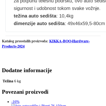
za potpunu telesnu podršku, ovo auto sediš
sigurnost i udobnost tokom svake vožnje.
težina auto sedišta
: 10,4kg
dimenzije auto sedišta
: 49x46x59,5-80cm
Katalog preostalih proizvoda:
KIKKA-BOO-Hardware-
Products-2024
Dodatne informacije
Težina
6 kg
Povezani proizvodi
-16%