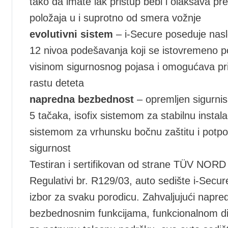
tako da imate lak pristup bebi i olakšava p
položaja u i suprotno od smera vožnje
evolutivni sistem
– i-Secure poseduje nasl
12 nivoa podešavanja koji se istovremeno 
visinom sigurnosnog pojasa i omogućava pr
rastu deteta
napredna bezbednost
– opremljen sigurni
5 tačaka, isofix sistemom za stabilnu instal
sistemom za vrhunsku bočnu zaštitu i potp
sigurnost
Testiran i sertifikovan od strane TÜV NOR
Regulativi br. R129/03, auto sedište i-Secu
izbor za svaku porodicu. Zahvaljujući napre
bezbednosnim funkcijama, funkcionalnom diz