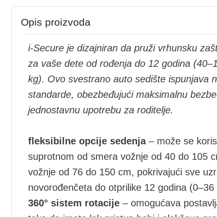
Opis proizvoda
i-Secure je dizajniran da pruži vrhunsku zašt
za vaše dete od rođenja do 12 godina (40–
kg).
Ovo svestrano auto sedište ispunjava na
standarde, obezbeđujući maksimalnu bezbe
jednostavnu upotrebu za roditelje.
fleksibilne opcije sedenja
– može se korist
suprotnom od smera vožnje od 40 do 105 c
vožnje od 76 do 150 cm, pokrivajući sve uz
novorođenčeta do otprilike 12 godina (0–36
360° sistem rotacije
– omogućava postavlja