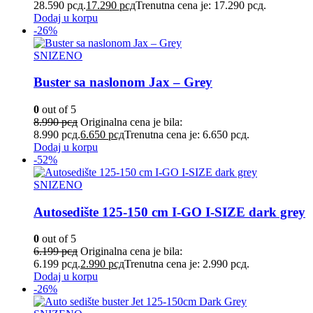
28.590 рсд.
17.290
рсд
Trenutna cena je: 17.290 рсд.
Dodaj u korpu
-26%
SNIZENO
Buster sa naslonom Jax – Grey
0
out of 5
8.990
рсд
Originalna cena je bila:
8.990 рсд.
6.650
рсд
Trenutna cena je: 6.650 рсд.
Dodaj u korpu
-52%
SNIZENO
Autosedište 125-150 cm I-GO I-SIZE dark grey
0
out of 5
6.199
рсд
Originalna cena je bila:
6.199 рсд.
2.990
рсд
Trenutna cena je: 2.990 рсд.
Dodaj u korpu
-26%