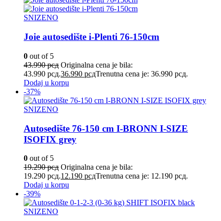
SNIZENO
Joie autosedište i-Plenti 76-150cm
0
out of 5
43.990
рсд
Originalna cena je bila:
43.990 рсд.
36.990
рсд
Trenutna cena je: 36.990 рсд.
Dodaj u korpu
-37%
SNIZENO
Autosedište 76-150 cm I-BRONN I-SIZE
ISOFIX grey
0
out of 5
19.290
рсд
Originalna cena je bila:
19.290 рсд.
12.190
рсд
Trenutna cena je: 12.190 рсд.
Dodaj u korpu
-39%
SNIZENO