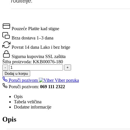
roditelje.
Pouzeće
Platite kad stigne
Brza dostava
1–3 dana
Povrat 14 dana
Lako i bez brige
Sigurna kupovina
SSL zaštita
Šifra proizvoda:
KKB00076-180
-
+
Dodaj u korpu
Poruči pozivom
Viber poruka
Poruči pozivom:
069 111 2322
Opis
Tabela veličina
Dodatne informacije
Opis