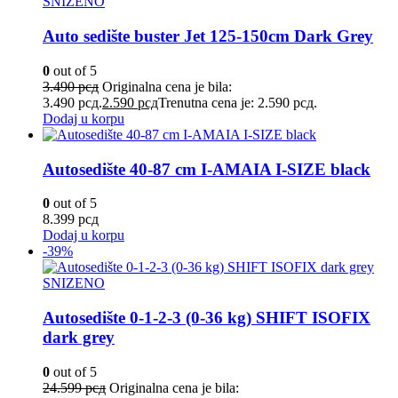
SNIZENO
Auto sedište buster Jet 125-150cm Dark Grey
0
out of 5
3.490
рсд
Originalna cena je bila:
3.490 рсд.
2.590
рсд
Trenutna cena je: 2.590 рсд.
Dodaj u korpu
Autosedište 40-87 cm I-AMAIA I-SIZE black
0
out of 5
8.399
рсд
Dodaj u korpu
-39%
SNIZENO
Autosedište 0-1-2-3 (0-36 kg) SHIFT ISOFIX
dark grey
0
out of 5
24.599
рсд
Originalna cena je bila: