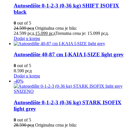
Autosedište 0-1-2-3 (0-36 kg) SHIFT ISOFIX
black
0
out of 5
24.599
рсд
Originalna cena je bila:
24.599 рсд.
15.099
рсд
Trenutna cena je: 15.099 рсд.
Dodaj u korpu
Autosedište 40-87 cm I-KAIA I-SIZE light grey
0
out of 5
8.590
рсд
Dodaj u korpu
-40%
SNIZENO
Autosedište 0-1-2-3 (0-36 kg) STARK ISOFIX
light grey
0
out of 5
28.590
рсд
Originalna cena je bila: