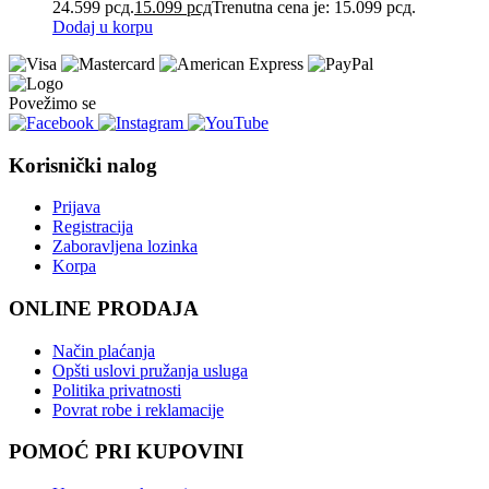
24.599 рсд.
15.099
рсд
Trenutna cena je: 15.099 рсд.
Dodaj u korpu
Povežimo se
Korisnički nalog
Prijava
Registracija
Zaboravljena lozinka
Korpa
ONLINE PRODAJA
Način plaćanja
Opšti uslovi pružanja usluga
Politika privatnosti
Povrat robe i reklamacije
POMOĆ PRI KUPOVINI