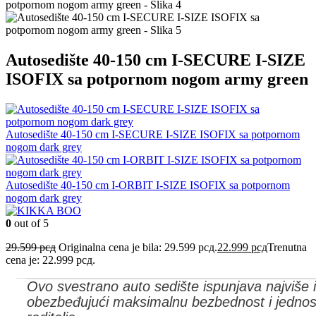
Autosedište 40-150 cm I-SECURE I-SIZE
ISOFIX sa potpornom nogom army green
Autosedište 40-150 cm I-SECURE I-SIZE ISOFIX sa potpornom
nogom dark grey
Autosedište 40-150 cm I-ORBIT I-SIZE ISOFIX sa potpornom
nogom dark grey
0
out of 5
29.599
рсд
Originalna cena je bila: 29.599 рсд.
22.999
рсд
Trenutna
cena je: 22.999 рсд.
Ovo svestrano auto sedište ispunjava najviše 
obezbeđujući maksimalnu bezbednost i jednos