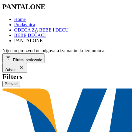
PANTALONE
Home
Prodavnica
ODEĆA ZA BEBE I DECU
BEBE DEČACI
PANTALONE
Nijedan proizvod ne odgovara izabranim kriterijumima.
Filtriraj proizvode
Zatvori
Filters
Prihvati