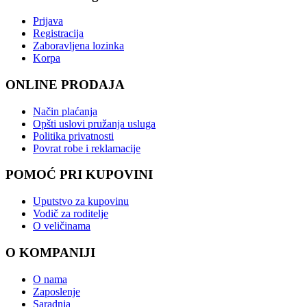
Prijava
Registracija
Zaboravljena lozinka
Korpa
ONLINE PRODAJA
Način plaćanja
Opšti uslovi pružanja usluga
Politika privatnosti
Povrat robe i reklamacije
POMOĆ PRI KUPOVINI
Uputstvo za kupovinu
Vodič za roditelje
O veličinama
O KOMPANIJI
O nama
Zaposlenje
Saradnja