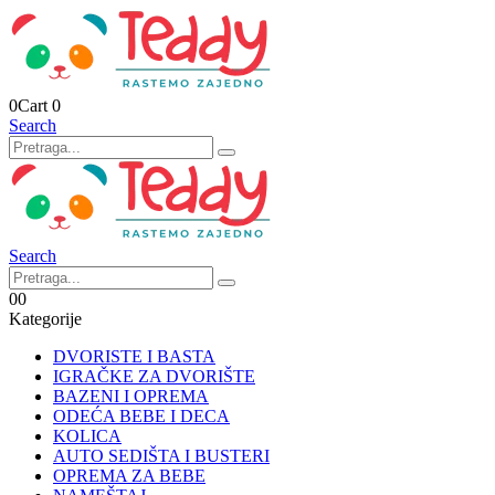
0
Cart
0
Search
Search
0
0
Kategorije
DVORISTE I BASTA
IGRAČKE ZA DVORIŠTE
BAZENI I OPREMA
ODEĆA BEBE I DECA
KOLICA
AUTO SEDIŠTA I BUSTERI
OPREMA ZA BEBE