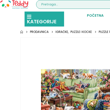
POČETNA
KATEGORIJE
PRODAVNICA
IGRAČKE
,
PUZZLE I KOCKE
PUZZLE 