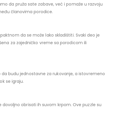
 samo da pruža sate zabave, već i pomaže u razvoju
ze među članovima porodice.
paktnom da se može lako skladištiti. Svaki deo je
vršena za zajedničko vreme sa porodicom ili
 tako da budu jednostavne za rukovanje, a istovremeno
ok se igraju.
e je dovoljno obrisati ih suvom krpom. Ove puzzle su