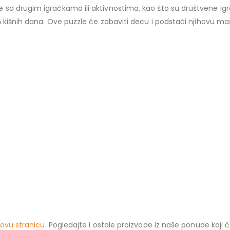
a drugim igračkama ili aktivnostima, kao što su društvene igre 
 kišnih dana. Ove puzzle će zabaviti decu i podstaći njihovu ma
ovu stranicu
. Pogledajte i ostale proizvode iz naše ponude koji 