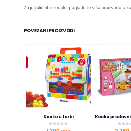
Za još sličnih modela, pogledajte više proizvoda u ka
POVEZANI PROIZVODI
Kocke u torbi
0
out of 5
0
out o
1.390
рсд
2.750