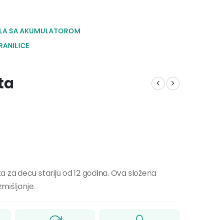
LA SA AKUMULATOROM
RANILICE
ta
 za decu stariju od 12 godina. Ova složena
mišljanje.