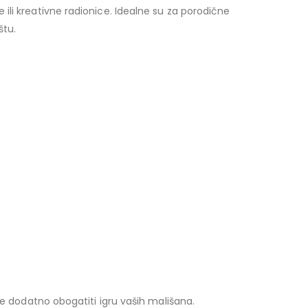
ili kreativne radionice. Idealne su za porodične
štu.
će dodatno obogatiti igru vaših mališana.