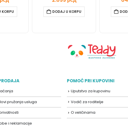
U KORPU
DODAJ U KORPU
DOD
 PRODAJA
POMOĆ PRI KUPOVINI
laćanja
Uputstvo za kupovinu
lovi pružanja usluga
Vodič za roditelje
 privatnosti
O veličinama
robe i reklamacije