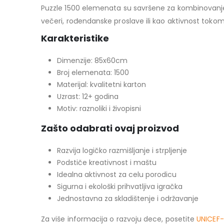
Puzzle 1500 elemenata su savršene za kombinovanje s
večeri, rođendanske proslave ili kao aktivnost tokom
Karakteristike
Dimenzije: 85x60cm
Broj elemenata: 1500
Materijal: kvalitetni karton
Uzrast: 12+ godina
Motiv: raznoliki i živopisni
Zašto odabrati ovaj proizvod
Razvija logičko razmišljanje i strpljenje
Podstiče kreativnost i maštu
Idealna aktivnost za celu porodicu
Sigurna i ekološki prihvatljiva igračka
Jednostavna za skladištenje i održavanje
Za više informacija o razvoju dece, posetite
UNICEF-