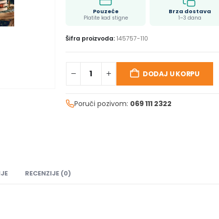
Pouzeće
Brza dostava
Platite kad stigne
1–3 dana
Šifra proizvoda:
145757-110
DODAJ U KORPU
Poruči pozivom:
069 111 2322
JE
RECENZIJE (0)