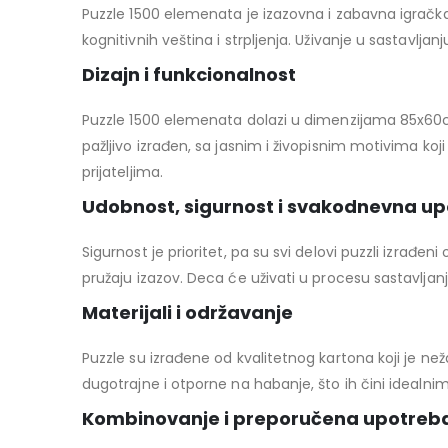
Puzzle 1500 elemenata je izazovna i zabavna igračka
kognitivnih veština i strpljenja. Uživanje u sastavl
Dizajn i funkcionalnost
Puzzle 1500 elemenata dolazi u dimenzijama 85x60cm, 
pažljivo izrađen, sa jasnim i živopisnim motivima ko
prijateljima.
Udobnost, sigurnost i svakodnevna u
Sigurnost je prioritet, pa su svi delovi puzzli izrađ
pružaju izazov. Deca će uživati u procesu sastavljanja
Materijali i održavanje
Puzzle su izrađene od kvalitetnog kartona koji je než
dugotrajne i otporne na habanje, što ih čini idealn
Kombinovanje i preporučena upotreb