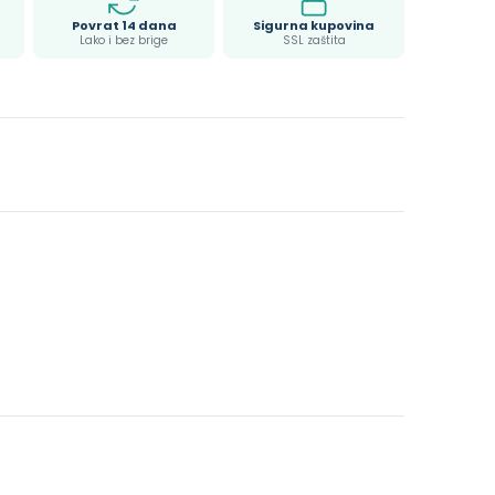
Povrat 14 dana
Sigurna kupovina
Lako i bez brige
SSL zaštita