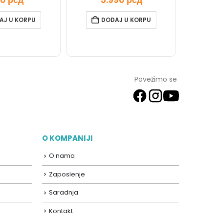
AJ U KORPU
DODAJ U KORPU
Povežimo se
O KOMPANIJI
O nama
Zaposlenje
Saradnja
Kontakt