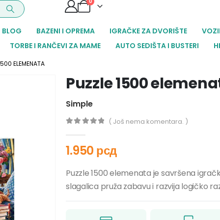
0
BLOG
BAZENI I OPREMA
IGRAČKE ZA DVORIŠTE
VOZI
TORBE I RANČEVI ZA MAME
AUTO SEDIŠTA I BUSTERI
H
1500 ELEMENATA
Puzzle 1500 elemena
Simple
( Još nema komentara. )
0
out of 5
1.950
рсд
Puzzle 1500 elemenata je savršena igračka
slagalica pruža zabavu i razvija logičko raz