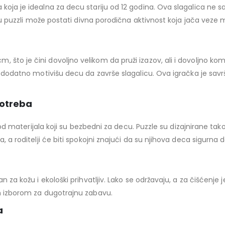
 koja je idealna za decu stariju od 12 godina. Ova slagalica ne
janju puzzli može postati divna porodična aktivnost koja jača ve
što je čini dovoljno velikom da pruži izazov, ali i dovoljno kom
ji dodatno motivišu decu da završe slagalicu. Ova igračka je sa
potreba
eni od materijala koji su bezbedni za decu. Puzzle su dizajnirane
, a roditelji će biti spokojni znajući da su njihova deca sigurna d
an za kožu i ekološki prihvatljiv. Lako se održavaju, a za čišćenj
im izborom za dugotrajnu zabavu.
a