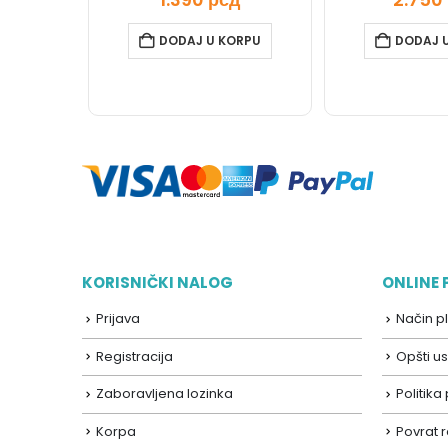
DODAJ U KORPU
DODAJ 
KORISNIČKI NALOG
ONLINE
Prijava
Način p
Registracija
Opšti us
Zaboravljena lozinka
Politika
Korpa
Povrat 