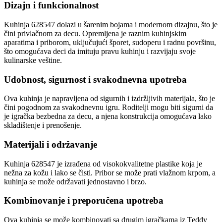
Dizajn i funkcionalnost
Kuhinja 628547 dolazi u šarenim bojama i modernom dizajnu, što je
čini privlačnom za decu. Opremljena je raznim kuhinjskim
aparatima i priborom, uključujući šporet, sudoperu i radnu površinu,
što omogućava deci da imituju pravu kuhinju i razvijaju svoje
kulinarske veštine.
Udobnost, sigurnost i svakodnevna upotreba
Ova kuhinja je napravljena od sigurnih i izdržljivih materijala, što je
čini pogodnom za svakodnevnu igru. Roditelji mogu biti sigurni da
je igračka bezbedna za decu, a njena konstrukcija omogućava lako
skladištenje i prenošenje.
Materijali i održavanje
Kuhinja 628547 je izrađena od visokokvalitetne plastike koja je
nežna za kožu i lako se čisti. Pribor se može prati vlažnom krpom, a
kuhinja se može održavati jednostavno i brzo.
Kombinovanje i preporučena upotreba
Ova kuhinja se može kombinovati sa drugim igračkama iz Teddy