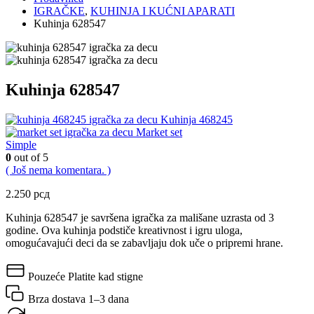
IGRAČKE
,
KUHINJA I KUĆNI APARATI
Kuhinja 628547
Kuhinja 628547
Kuhinja 468245
Market set
Simple
0
out of 5
( Još nema komentara. )
2.250
рсд
Kuhinja 628547 je savršena igračka za mališane uzrasta od 3
godine. Ova kuhinja podstiče kreativnost i igru uloga,
omogućavajući deci da se zabavljaju dok uče o pripremi hrane.
Pouzeće
Platite kad stigne
Brza dostava
1–3 dana