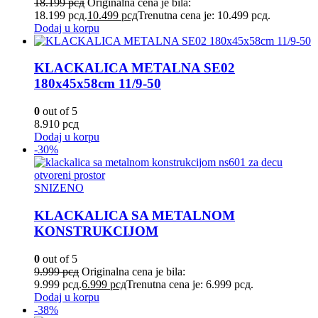
18.199
рсд
Originalna cena je bila:
18.199 рсд.
10.499
рсд
Trenutna cena je: 10.499 рсд.
Dodaj u korpu
KLACKALICA METALNA SE02
180x45x58cm 11/9-50
0
out of 5
8.910
рсд
Dodaj u korpu
-30%
SNIZENO
KLACKALICA SA METALNOM
KONSTRUKCIJOM
0
out of 5
9.999
рсд
Originalna cena je bila:
9.999 рсд.
6.999
рсд
Trenutna cena je: 6.999 рсд.
Dodaj u korpu
-38%