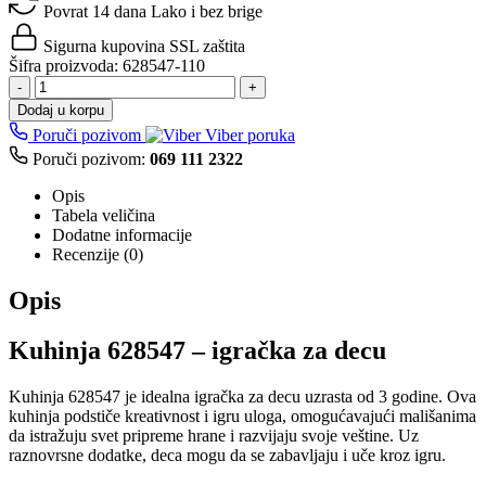
Povrat 14 dana
Lako i bez brige
Sigurna kupovina
SSL zaštita
Šifra proizvoda:
628547-110
-
+
Dodaj u korpu
Poruči pozivom
Viber poruka
Poruči pozivom:
069 111 2322
Opis
Tabela veličina
Dodatne informacije
Recenzije (0)
Opis
Kuhinja 628547 – igračka za decu
Kuhinja 628547 je idealna igračka za decu uzrasta od 3 godine. Ova
kuhinja podstiče kreativnost i igru uloga, omogućavajući mališanima
da istražuju svet pripreme hrane i razvijaju svoje veštine. Uz
raznovrsne dodatke, deca mogu da se zabavljaju i uče kroz igru.