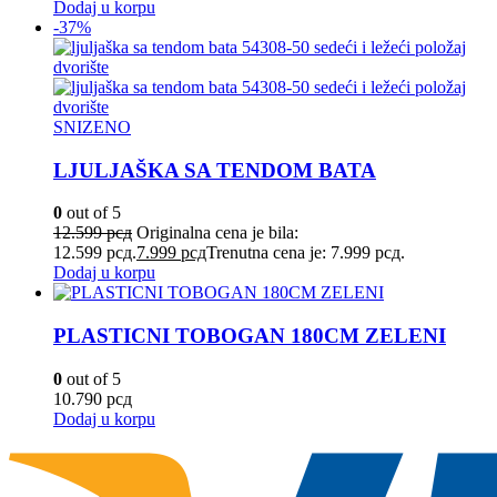
Dodaj u korpu
-37%
SNIZENO
LJULJAŠKA SA TENDOM BATA
0
out of 5
12.599
рсд
Originalna cena je bila:
12.599 рсд.
7.999
рсд
Trenutna cena je: 7.999 рсд.
Dodaj u korpu
PLASTICNI TOBOGAN 180CM ZELENI
0
out of 5
10.790
рсд
Dodaj u korpu