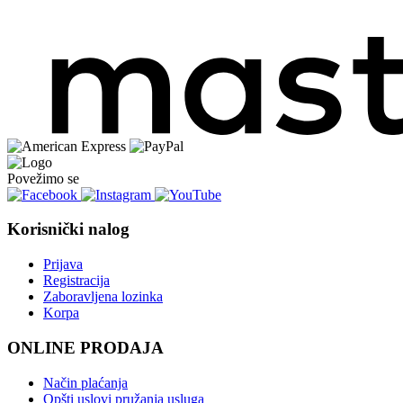
Povežimo se
Korisnički nalog
Prijava
Registracija
Zaboravljena lozinka
Korpa
ONLINE PRODAJA
Način plaćanja
Opšti uslovi pružanja usluga