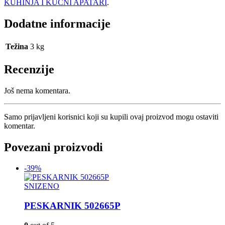
KUHINJA I KUĆNI APATARI
.
Dodatne informacije
Težina
3 kg
Recenzije
Još nema komentara.
Samo prijavljeni korisnici koji su kupili ovaj proizvod mogu ostaviti
komentar.
Povezani proizvodi
-39%
SNIZENO
PESKARNIK 502665P