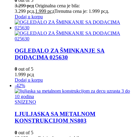
0
out of 5
3.299
рсд
Originalna cena je bila:
3.299 рсд.
1.999
рсд
Trenutna cena je: 1.999 рсд.
Dodaj u korpu
OGLEDALO ZA ŠMINKANJE SA
DODACIMA 025630
0
out of 5
1.999
рсд
Dodaj u korpu
-42%
SNIZENO
LJULJASKA SA METALNOM
KONSTRUKCIJOM NS803
0
out of 5