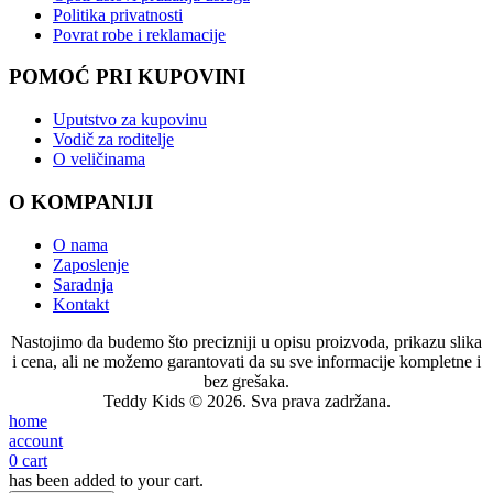
Politika privatnosti
Povrat robe i reklamacije
POMOĆ PRI KUPOVINI
Uputstvo za kupovinu
Vodič za roditelje
O veličinama
O KOMPANIJI
O nama
Zaposlenje
Saradnja
Kontakt
Nastojimo da budemo što precizniji u opisu proizvoda, prikazu slika
i cena, ali ne možemo garantovati da su sve informacije kompletne i
bez grešaka.
Teddy Kids © 2026. Sva prava zadržana.
home
account
0
cart
has been added to your cart.