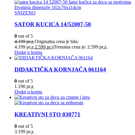
SNIZENO
SATOR KUCICA 14/52007-50
0
out of 5
4.199
рсд
Originalna cena je bila:
4.199 рсд.
2.599
рсд
Trenutna cena je: 2.599 рсд.
Dodaj u korpu
DIDAKTIČKA KORNJAČA 061164
0
out of 5
1.190
рсд
Dodaj u korpu
KREATIVNI STO 030771
0
out of 5
3.199
рсд