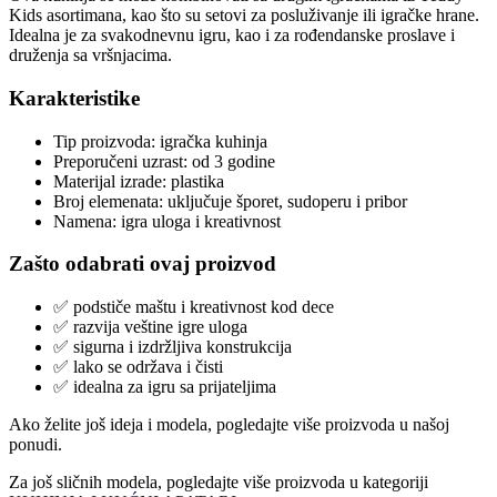
Kids asortimana, kao što su setovi za posluživanje ili igračke hrane.
Idealna je za svakodnevnu igru, kao i za rođendanske proslave i
druženja sa vršnjacima.
Karakteristike
Tip proizvoda: igračka kuhinja
Preporučeni uzrast: od 3 godine
Materijal izrade: plastika
Broj elemenata: uključuje šporet, sudoperu i pribor
Namena: igra uloga i kreativnost
Zašto odabrati ovaj proizvod
✅ podstiče maštu i kreativnost kod dece
✅ razvija veštine igre uloga
✅ sigurna i izdržljiva konstrukcija
✅ lako se održava i čisti
✅ idealna za igru sa prijateljima
Ako želite još ideja i modela, pogledajte više proizvoda u našoj
ponudi.
Za još sličnih modela, pogledajte više proizvoda u kategoriji